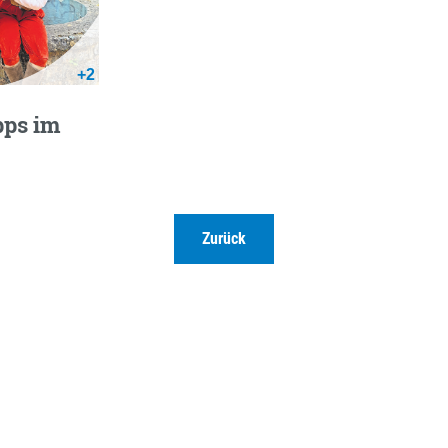
+2
pps im
Zurück