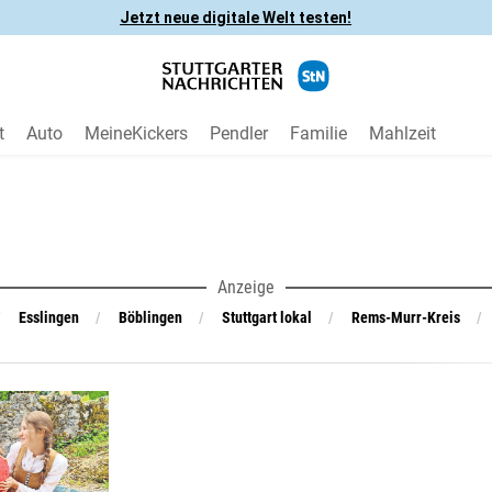
Jetzt neue digitale Welt testen!
t
Auto
MeineKickers
Pendler
Familie
Mahlzeit
Anzeige
Esslingen
Böblingen
Stuttgart lokal
Rems-Murr-Kreis