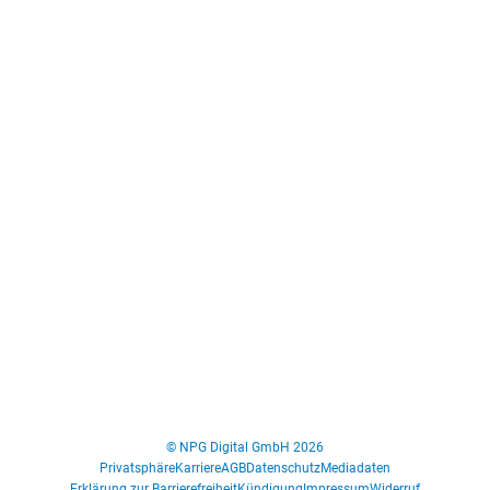
© NPG Digital GmbH 2026
Privatsphäre
Karriere
AGB
Datenschutz
Mediadaten
Erklärung zur Barrierefreiheit
Kündigung
Impressum
Widerruf