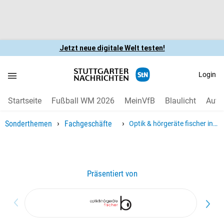
Jetzt neue digitale Welt testen!
Login
Startseite
Fußball WM 2026
MeinVfB
Blaulicht
Auto
›
›
Sonderthemen
Fachgeschäfte
Optik & hörgeräte fischer in
Filderstadt: Hörgerät pflegen
im Urlaub
Präsentiert von