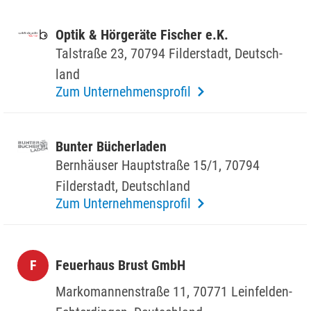
Optik & Hörge­räte Fischer e.K.
Talstraße 23, 70794 Filder­stadt, Deutsch­
land
Zum Unternehmensprofil
Bunter Bücher­laden
Bern­häuser Haupt­straße 15/1, 70794
Filder­stadt, Deutsch­land
Zum Unternehmensprofil
F
Feuer­haus Brust GmbH
Marko­man­nen­straße 11, 70771 Lein­felden-