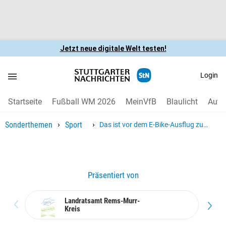
Jetzt neue digitale Welt testen!
Login
Startseite
Fußball WM 2026
MeinVfB
Blaulicht
Auto
›
›
Sonderthemen
Sport
Das ist vor dem E-Bike-Ausflug zu
beachten
Präsentiert von
Land­ratsamt Rems-Murr-
Kreis