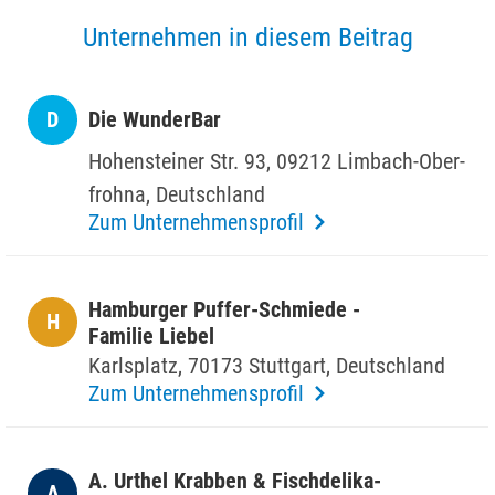
Unternehmen in diesem Beitrag
D
Die WunderBar
Hohen­steiner Str. 93, 09212 Limbach-Ober­
frohna, Deutsch­land
Zum Unternehmensprofil
Hamburger Puffer-Schmiede -
H
Familie Liebel
Karls­platz, 70173 Stutt­gart, Deutsch­land
Zum Unternehmensprofil
A. Urthel Krabben & Fisch­de­li­ka­
A