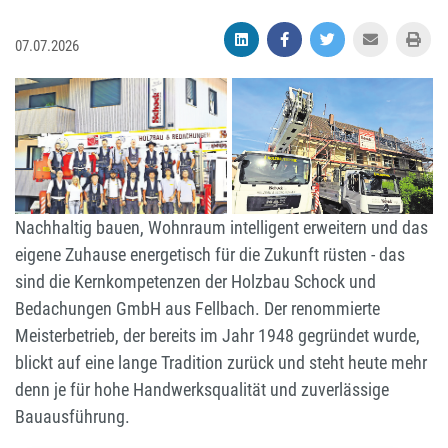
07.07.2026
Das Team von Holzbau
Altbausanierung mit
Schock hat das
Technik und Know-how.
Firmengebäude mustergültig
Fotos: Schock (2)
saniert und dabei den
Mobilkran eingesetzt. Foto:
Michael Käfer
Nachhaltig bauen, Wohnraum intelligent erweitern und das
eigene Zuhause energetisch für die Zukunft rüsten - das
sind die Kernkompetenzen der Holzbau Schock und
Bedachungen GmbH aus Fellbach. Der renommierte
Meisterbetrieb, der bereits im Jahr 1948 gegründet wurde,
blickt auf eine lange Tradition zurück und steht heute mehr
denn je für hohe Handwerksqualität und zuverlässige
Bauausführung.