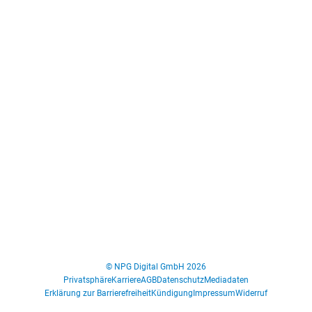
© NPG Digital GmbH 2026
Privatsphäre
Karriere
AGB
Datenschutz
Mediadaten
Erklärung zur Barrierefreiheit
Kündigung
Impressum
Widerruf