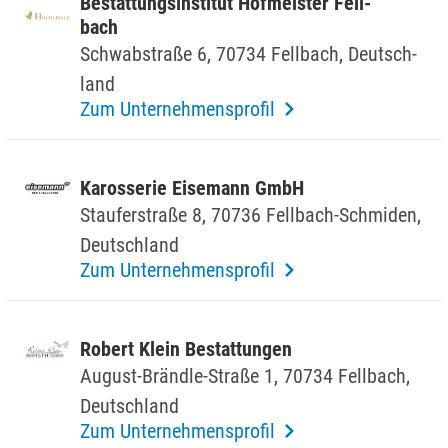
Bestat­tungs­in­stitut Hofmeister Fell­
bach
Schwab­straße 6, 70734 Fell­bach, Deutsch­
land
Zum Unternehmensprofil
Karos­serie Eise­mann GmbH
Stau­fer­straße 8, 70736 Fell­bach-Schmiden,
Deutsch­land
Zum Unternehmensprofil
Robert Klein Bestat­tungen
August-Brändle-Straße 1, 70734 Fell­bach,
Deutsch­land
Zum Unternehmensprofil