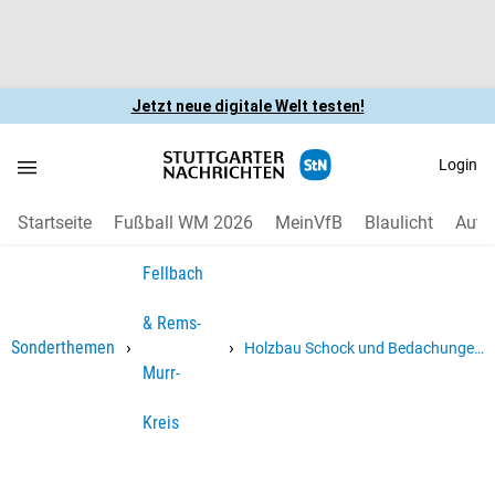
Jetzt neue digitale Welt testen!
Login
Startseite
Fußball WM 2026
MeinVfB
Blaulicht
Auto
Fellbach
& Rems-
›
›
Sonderthemen
Holzbau Schock und Bedachungen
Murr-
in Fellbach: Handwerkliche Tradition
und moderne Technik
Kreis